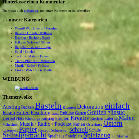
Hinterlasse einen Kommentar
Du musst dich
einloggen
, um einen Kommentar zu schreiben
….unsere Kategorien
Wann&Wo / Events / Termine
Reisen / Urlaub / Wellness
Kochen / Backen / Essen
Häkeln/ Stricken/ Nähen
Ratgeber / Wissen / Tipps
Spiel / Spielen
Technik: Malen / Falten
Tiere / Pflanzen / Menschen
Musik / Radio / Podcast
Links / Web / SocialMedia
WERBUNG:
Themenwolke
Basteln
einfach
Dekoration
Ausflug
Backen
Blumen
Greifen
günstig
Essen
Falten
Fasching
Frühling
Garten
Feier
Kreativ
Malen
Herbst
kochen
Laterne
Holz
Kindergeburtstag
Kuchen
Ostern
Musik / Radio / Podcast
Nähen
Osterhase
Maltechnik
Papier
schnell
Schule
Osternest
Rezept
Schneiden
Selbstgemacht
Spielzeug
Spielhaus
Spielplatz
St. Martin