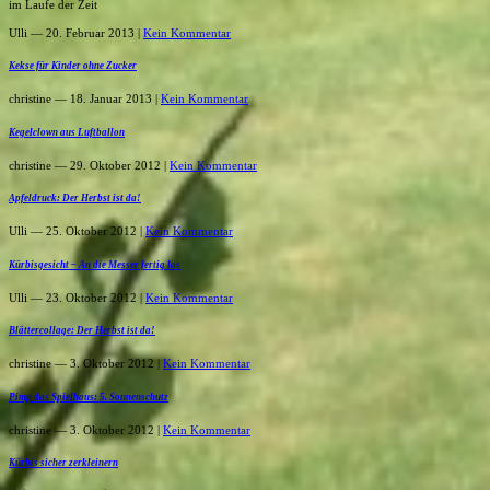
im Laufe der Zeit
Ulli
― 20. Februar 2013
|
Kein Kommentar
Kekse für Kinder ohne Zucker
christine
― 18. Januar 2013
|
Kein Kommentar
Kegelclown aus Luftballon
christine
― 29. Oktober 2012
|
Kein Kommentar
Apfeldruck: Der Herbst ist da!
Ulli
― 25. Oktober 2012
|
Kein Kommentar
Kürbisgesicht – An die Messer fertig los
Ulli
― 23. Oktober 2012
|
Kein Kommentar
Blättercollage: Der Herbst ist da!
christine
― 3. Oktober 2012
|
Kein Kommentar
Pimp das Spielhaus: 5. Sonnenschutz
christine
― 3. Oktober 2012
|
Kein Kommentar
Kürbis sicher zerkleinern