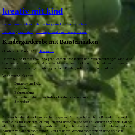
kreativ mit kind
malen, basteln, vieles mehr...selbst gemacht ist halb so schwer
Startseite
›
Dekoration
›
Kindergarderobe mit Bausteinhaken
Kindergarderobe mit Bausteinhaken
christine
14. Mai 2012
Dekoration
Unsere Kleine ist mittlerweile so groß, dass sie ihre Jacken und Mützen aufhängen kann. Also
brauchen wir eine Garderobe! Was der Markt so her gibt hat mir nicht gefallen, so muss ich
mir mal wieder was Eigenes überlegen: Eine Kindergarderobe mit Bausteinhaken!
Was brauche ich dafür:
Bausteine aus Holz
Schrauben
Bohrmaschine
Schraubenzieher (oder Aufsatz für die Bohrmaschine)
Schrauben
Alles vorbereitet, dann kann es schon losgehen. Als erstes habe ich die Bausteine ausgewählt
und die ich für Kleiderhaken tauglich fand (Brücken und Säulen) wurden angebohrt. Danach
ein Loch in unseren alten Garderobenschrank, Schraube von innen durch schieben und den
Baustein von außen anschrauben. Jetzt hat unser Garderobenschrank an der Außenseite