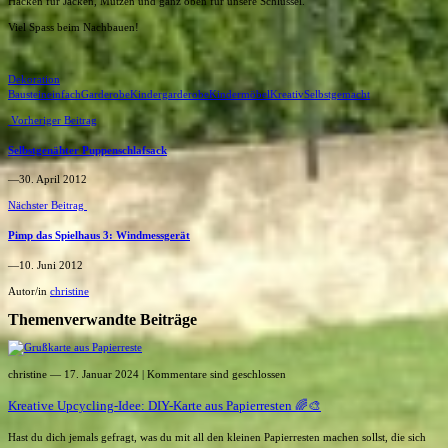
Hacken für Jacken, Mützen und ganz oben für unsere Schlüssel.
Viel Spass beim Nachbauen!
Dekoration
Baustein
einfach
Garderobe
Kindergarderobe
Kindermöbel
Kreativ
Selbstgemacht
Vorheriger Beitrag
Selbstgenähter Puppenschlafsack
―30. April 2012
Nächster Beitrag
Pimp das Spielhaus 3: Windmessgerät
―10. Juni 2012
Autor/in
christine
Themenverwandte Beiträge
christine
― 17. Januar 2024
|
Kommentare sind geschlossen
Kreative Upcycling-Idee: DIY-Karte aus Papierresten 🌈🎨
Hast du dich jemals gefragt, was du mit all den kleinen Papierresten machen sollst, die sich